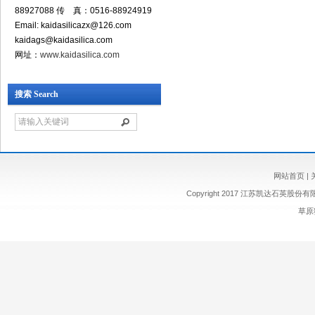
88927088 传 真：0516-88924919
Email: kaidasilicazx@126.com
kaidags@kaidasilica.com
网址：
www.kaidasilica.com
搜索 Search
网站首页
|
Copyright 2017 江苏凯达石英股份有限公司 w
草原