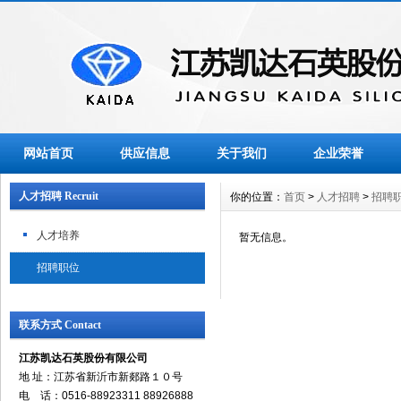
网站首页
供应信息
关于我们
企业荣誉
人才招聘 Recruit
你的位置：
首页
>
人才招聘
>
招聘
人才培养
暂无信息。
招聘职位
联系方式 Contact
江苏凯达石英股份有限公司
地 址：江苏省新沂市新郯路１０号
电 话：0516-88923311 88926888